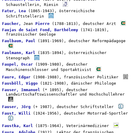
Schaustellerin, Riesin
Fatur, Lea
(1865-1943), österreichische
Schriftstellerin
Faucher,
Jean
Pierre
(1788-1813), deutscher Arzt
Faujas de Saint Fond, Barthélemy
(1741-1819),
französischer Geologe
Faulbaum, Paul
(1891-1969), deutscher Reformpädagoge
Faulmann, Karl
(1835-1894), österreichischer
Stenograph
Faupel, Oscar
(1909-1980), deutscher
Maschinenschlosser und Sportaktivist
Faure, Edgar
(1908-1988), französischer Politiker
Fausböll, Viggo
(1821-1908), dänischer Philologe
Fauser, Immanuel
(* 1895), deutscher
Landwirtschaftswissenschaftler und Hochschullehrer
Fauser, Jörg
(+ 1987), deutscher Schriftsteller
Faust, Willi
(1924-1956), deutscher Motorrad-Sportler
Faustka, Karl
(1875-1964), Veterinärmediziner
Favre, Adolphe
(1912), Lektor der französischen