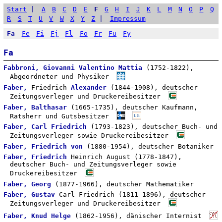
Start
|
A
B
C
D
E
F
G
H
I
J
K
L
M
N
O
P
Q
R
S
T
U
V
W
X
Y
Z
|
Impressum
Fa
Fe
Fi
Fj
Fl
Fo
Fr
Fu
Fy
Fa
Fabbroni, Giovanni Valentino Mattia
(1752-1822),
Abgeordneter und Physiker
Faber,
Friedrich
Alexander
(1844-1908), deutscher
Zeitungsverleger und Druckereibesitzer
Faber, Balthasar
(1665-1735), deutscher Kaufmann,
Ratsherr und Gutsbesitzer
Faber, Carl Friedrich
(1793-1823), deutscher Buch- und
Zeitungsverleger sowie Druckereibesitzer
Faber, Friedrich von
(1880-1954), deutscher Botaniker
Faber, Friedrich
Heinrich August (1778-1847),
deutscher Buch- und Zeitungsverleger sowie
Druckereibesitzer
Faber, Georg
(1877-1966), deutscher Mathematiker
Faber, Gustav
Carl Friedrich (1811-1896), deutscher
Zeitungsverleger und Druckereibesitzer
Faber, Knud Helge
(1862-1956), dänischer Internist