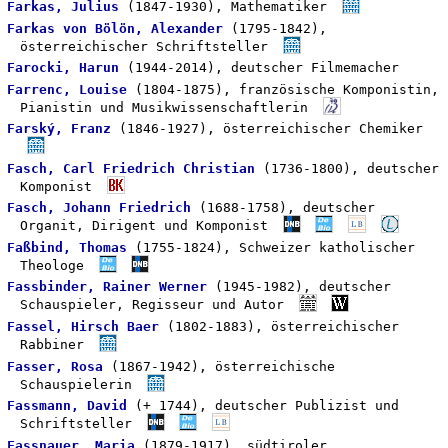
Farkas, Julius
(1847-1930), Mathematiker
Farkas von Bölön, Alexander
(1795-1842),
österreichischer Schriftsteller
Farocki, Harun
(1944-2014), deutscher Filmemacher
Farrenc, Louise
(1804-1875), französische Komponistin,
Pianistin und Musikwissenschaftlerin
Farský, Franz
(1846-1927), österreichischer Chemiker
Fasch, Carl Friedrich Christian
(1736-1800), deutscher
Komponist
Fasch, Johann Friedrich
(1688-1758), deutscher
Organit, Dirigent und Komponist
Faßbind, Thomas
(1755-1824), Schweizer katholischer
Theologe
Fassbinder, Rainer Werner
(1945-1982), deutscher
Schauspieler, Regisseur und Autor
Fassel, Hirsch Baer
(1802-1883), österreichischer
Rabbiner
Fasser, Rosa
(1867-1942), österreichische
Schauspielerin
Fassmann, David
(+ 1744), deutscher Publizist und
Schriftsteller
Fassnauer, Maria
(1879-1917), südtiroler