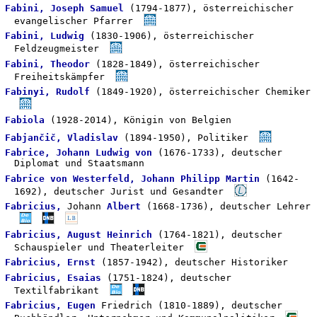
Fabini, Joseph Samuel
(1794-1877), österreichischer
evangelischer Pfarrer
Fabini, Ludwig
(1830-1906), österreichischer
Feldzeugmeister
Fabini, Theodor
(1828-1849), österreichischer
Freiheitskämpfer
Fabinyi, Rudolf
(1849-1920), österreichischer Chemiker
Fabiola
(1928-2014), Königin von Belgien
Fabjančič, Vladislav
(1894-1950), Politiker
Fabrice, Johann Ludwig von
(1676-1733), deutscher
Diplomat und Staatsmann
Fabrice von Westerfeld, Johann Philipp Martin
(1642-
1692), deutscher Jurist und Gesandter
Fabricius,
Johann
Albert
(1668-1736), deutscher Lehrer
Fabricius, August Heinrich
(1764-1821), deutscher
Schauspieler und Theaterleiter
Fabricius, Ernst
(1857-1942), deutscher Historiker
Fabricius, Esaias
(1751-1824), deutscher
Textilfabrikant
Fabricius, Eugen
Friedrich (1810-1889), deutscher